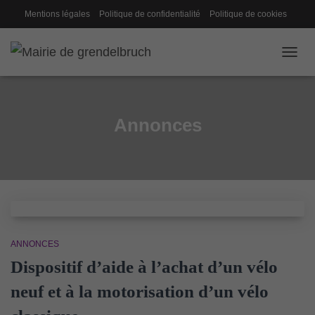
Mentions légales
Politique de confidentialité
Politique de cookies
Gestion des cookies
Conseil de fabrique
OUVRI
Annonces
ANNONCES
Dispositif d’aide à l’achat d’un vélo
neuf et à la motorisation d’un vélo