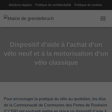
Mentions légales
Politique de confidentialité
Politique de cookies
Gestion des cookies
Conseil de fabrique
OUVRI
Dispositif d’aide à l’achat d’un
vélo neuf et à la motorisation d’un
vélo classique
Pour encourager la pratique du vélo au quotidien, les élus
de la Communauté de Communes des Portes de Rosheim
(CCPR) ont souhaité mettre en place un dispositif d’aide à