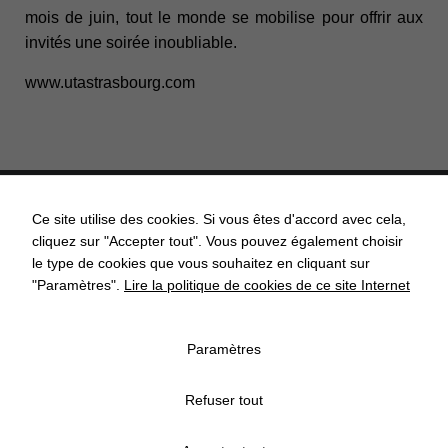
mois de juin, tout le monde se mobilise pour offrir aux
invités une soirée inoubliable.
www.utastrasbourg.com
Ce site utilise des cookies. Si vous êtes d'accord avec cela,
cliquez sur "Accepter tout". Vous pouvez également choisir
ACCUEIL
ACTUALITÉS
AGENDA
API’GRENDEL
le type de cookies que vous souhaitez en cliquant sur
"Paramètres".
Lire la politique de cookies de ce site Internet
COMMISSIONS COMMUNALES
CONTACT
ECOLE
Paramètres
ASSOCIATIONS
ECONOMIE
MENTIONS LÉGALES
Refuser tout
POLITIQUE DE CONFIDENTIALITÉ
POLITIQUE DE COOKIES