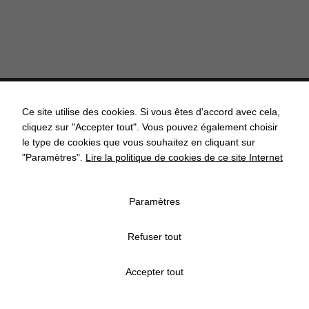
Ce site utilise des cookies. Si vous êtes d'accord avec cela,
cliquez sur "Accepter tout". Vous pouvez également choisir
ACCUEIL
ACTUALITÉS
AGENDA
API’GRENDEL
le type de cookies que vous souhaitez en cliquant sur
"Paramètres".
Lire la politique de cookies de ce site Internet
COMMISSIONS COMMUNALES
CONTACT
ECOLE
Paramètres
ASSOCIATIONS
ECONOMIE
MENTIONS LÉGALES
Refuser tout
POLITIQUE DE CONFIDENTIALITÉ
POLITIQUE DE COOKIES
Accepter tout
GESTION DES COOKIES
PLAN DU SITE