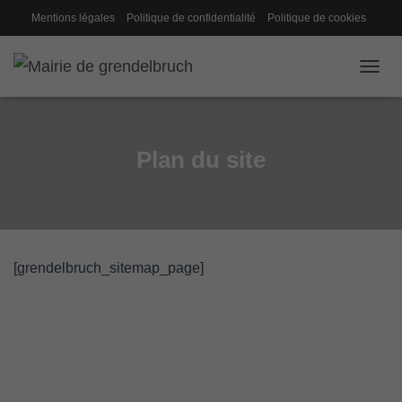
Mentions légales
Politique de confidentialité
Politique de cookies
Gestion des cookies
Conseil de fabrique
OUVRI
Plan du site
[grendelbruch_sitemap_page]