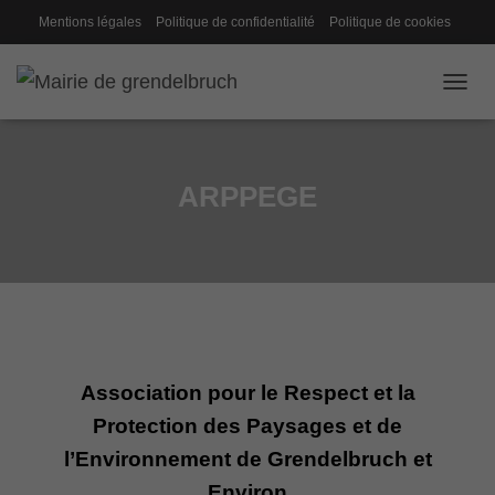
Mentions légales
Politique de confidentialité
Politique de cookies
Gestion des cookies
Conseil de fabrique
OUVRI
ARPPEGE
Association pour le Respect et la
Protection des Paysages et de
l’Environnement de Grendelbruch et
Environ