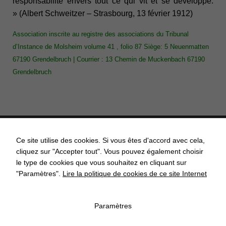
responsabilité envers tout ce qui vit et se développe.
»
(Albert Schweitzer – Strasbourg, 13 février 1912)
Association inscrite au registre des associations du Tribunal
d’Instance de Molsheim volume 41 , folio 87 Siège: 5 Neuenmatten
67190 Grendelbruch | Courrier : 13 Chemin de Muckenbach 67190
Grendelbruch
Ce site utilise des cookies. Si vous êtes d'accord avec cela,
cliquez sur "Accepter tout". Vous pouvez également choisir
ACCUEIL
ACTUALITÉS
AGENDA
API’GRENDEL
le type de cookies que vous souhaitez en cliquant sur
"Paramètres".
Lire la politique de cookies de ce site Internet
COMMISSIONS COMMUNALES
CONTACT
ECOLE
Paramètres
ASSOCIATIONS
ECONOMIE
MENTIONS LÉGALES