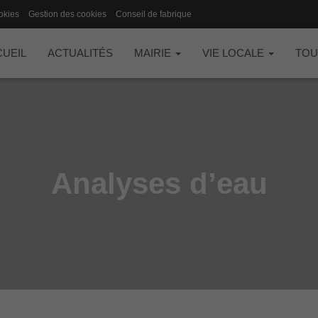
okies
Gestion des cookies
Conseil de fabrique
UEIL
ACTUALITÉS
MAIRIE
VIE LOCALE
TOU
Analyses d’eau