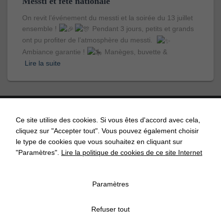
Messti et fête nationale
On revit l’événement du messti et la soirée du 13 juillet
ensemble !
Pendant 3 jours, petits et grands
ont pu profiter de l’atmosphère du messti.
Ambiance garantie !
Manèges, buvette &
Lire la suite
Ce site utilise des cookies. Si vous êtes d'accord avec cela,
cliquez sur "Accepter tout". Vous pouvez également choisir
ACCUEIL
ACTUALITÉS
AGENDA
API’GRENDEL
le type de cookies que vous souhaitez en cliquant sur
"Paramètres".
Lire la politique de cookies de ce site Internet
COMMISSIONS COMMUNALES
CONTACT
ECOLE
Paramètres
ASSOCIATIONS
ECONOMIE
MENTIONS LÉGALES
Refuser tout
POLITIQUE DE CONFIDENTIALITÉ
POLITIQUE DE COOKIES