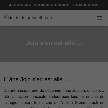
Mentions légales
Politique de confidentialité
Politique de cookies
Gestion des cookies
Conseil de fabrique
OUVRI
Jojo s’en est allé …
L’ âne Jojo s’en est allé …
Durant presque une de décennie l’âne Joseph, dit Jojo, a
été l’attraction principale, surtout pour tous les enfants de
la région durant le marché de Noël à Grendelbruch en