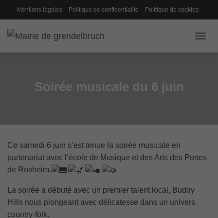
Mentions légales
Politique de confidentialité
Politique de cookies
Gestion des cookies
Conseil de fabrique
OUVRI
Soirée musicale du 6 juin
Ce samedi 6 juin s’est tenue la soirée musicale en
partenariat avec l’école de Musique et des Arts des Portes
de Rosheim.
La soirée a débuté avec un premier talent local, Buddy
Hills nous plongeant avec délicatesse dans un univers
country-folk.