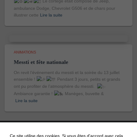
Le cortège était composé de Jeep,
ambulance Dodge, Chevrolet G506 et de chars pour
illustrer cette
Lire la suite
ANIMATIONS
Messti et fête nationale
On revit l’événement du messti et la soirée du 13 juillet
ensemble !
Pendant 3 jours, petits et grands
ont pu profiter de l’atmosphère du messti.
Ambiance garantie !
Manèges, buvette &
Lire la suite
Ce site utilise des cookies. Si vous êtes d'accord avec cela,