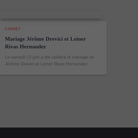
CARNET
Mariage Jérôme Drevici et Leiner
Rivas Hernandez
Le samedi 13 juin a été célébré le mariage de
Jérôme Drevici et Leiner Rivas Hernandez.