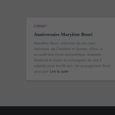
CARNET
Anniversaire Marylène Bouri
Marylène Bouri, entourée de son mari
Alphonse, de Christine et Sylvain, d’Eric, a
accueilli lors d’une sympathique réception,
Madame le maire accompagnée de ses 3
adjoints pour les 85 ans. Un arrangement floral
ainsi que
Lire la suite