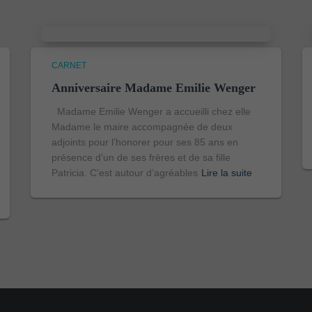
CARNET
Anniversaire Madame Emilie Wenger
Madame Emilie Wenger a accueilli chez elle
Madame le maire accompagnée de deux
adjoints pour l’honorer pour ses 85 ans en
présence d’un de ses frères et de sa fille
Patricia. C’est autour d’agréables
Lire la suite