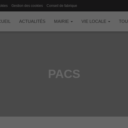
okies
Gestion des cookies
Conseil de fabrique
UEIL
ACTUALITÉS
MAIRIE
VIE LOCALE
TOU
PACS