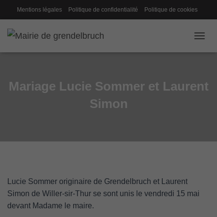
Mentions légales
Politique de confidentialité
Politique de cookies
Gestion des cookies
Conseil de fabrique
OUVRI
Mariage Lucie Sommer et Laurent
Simon
Lucie Sommer originaire de Grendelbruch et Laurent
Simon de Willer-sir-Thur se sont unis le vendredi 15 mai
devant Madame le maire.