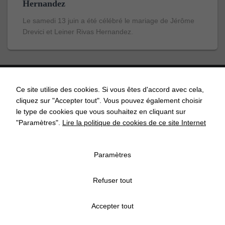
Hernandez
Le samedi 13 juin a été célébré le mariage de Jérôme
Drevici et Leiner Rivas Hernandez.
Ce site utilise des cookies. Si vous êtes d'accord avec cela,
cliquez sur "Accepter tout". Vous pouvez également choisir
ACCUEIL
ACTUALITÉS
AGENDA
API’GRENDEL
le type de cookies que vous souhaitez en cliquant sur
"Paramètres".
Lire la politique de cookies de ce site Internet
COMMISSIONS COMMUNALES
CONTACT
ECOLE
Paramètres
ASSOCIATIONS
ECONOMIE
MENTIONS LÉGALES
Refuser tout
POLITIQUE DE CONFIDENTIALITÉ
POLITIQUE DE COOKIES
Accepter tout
GESTION DES COOKIES
PLAN DU SITE