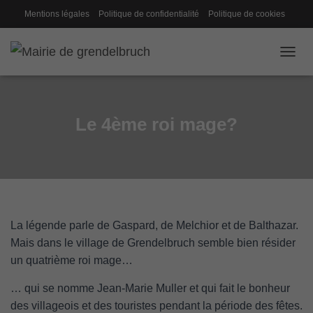
Mentions légales
Politique de confidentialité
Politique de cookies
Gestion des cookies
Conseil de fabrique
OUVRI
Le 4ème roi mage?
La légende parle de Gaspard, de Melchior et de Balthazar.
Mais dans le village de Grendelbruch semble bien résider
un quatrième roi mage…
… qui se nomme Jean-Marie Muller et qui fait le bonheur
des villageois et des touristes pendant la période des fêtes.