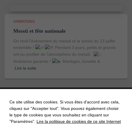
ANIMATIONS
Messti et fête nationale
On revit l’événement du messti et la soirée du 13 juillet
ensemble !
Pendant 3 jours, petits et grands
ont pu profiter de l’atmosphère du messti.
Ambiance garantie !
Manèges, buvette &
Lire la suite
Ce site utilise des cookies. Si vous êtes d'accord avec cela,
cliquez sur "Accepter tout". Vous pouvez également choisir
ACCUEIL
ACTUALITÉS
AGENDA
API’GRENDEL
le type de cookies que vous souhaitez en cliquant sur
"Paramètres".
Lire la politique de cookies de ce site Internet
COMMISSIONS COMMUNALES
CONTACT
ECOLE