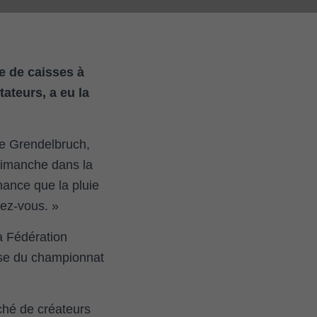
e de caisses à
ateurs, a eu la
 de Grendelbruch,
dimanche dans la
ance que la pluie
dez-vous. »
a Fédération
urse du championnat
ché de créateurs