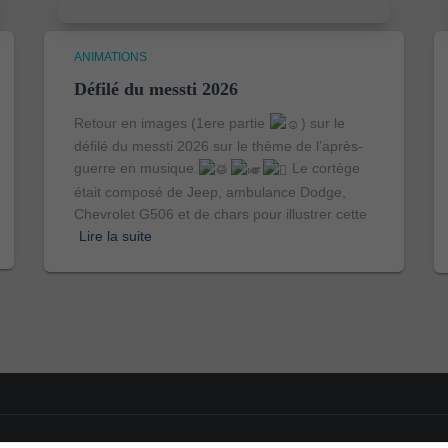
ANIMATIONS
Défilé du messti 2026
Retour en images (1ere partie
) sur le
défilé du messti 2026 sur le thème de l’après-
guerre en musique.
Le cortège
était composé de Jeep, ambulance Dodge,
Chevrolet G506 et de chars pour illustrer cette
Lire la suite