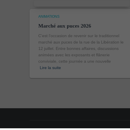
ANIMATIONS
Marché aux puces 2026
C’est l’occasion de revenir sur le traditionnel
marché aux puces de la rue de la Libération le
12 juillet. Entre bonnes affaires, discussions
animées avec les exposants et flânerie
conviviale, cette journée a une nouvelle
Lire la suite