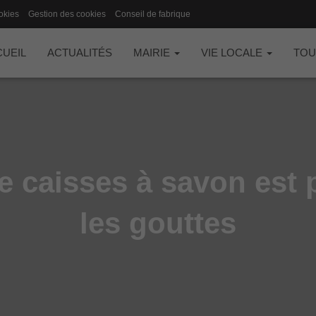
okies
Gestion des cookies
Conseil de fabrique
UEIL
ACTUALITÉS
MAIRIE
VIE LOCALE
TOU
e caisses à savon est 
les gouttes