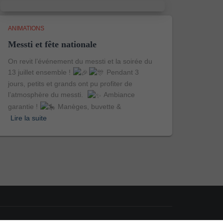
ANIMATIONS
Messti et fête nationale
On revit l’événement du messti et la soirée du
13 juillet ensemble !
Pendant 3
jours, petits et grands ont pu profiter de
l’atmosphère du messti.
Ambiance
garantie !
Manèges, buvette &
Lire la suite