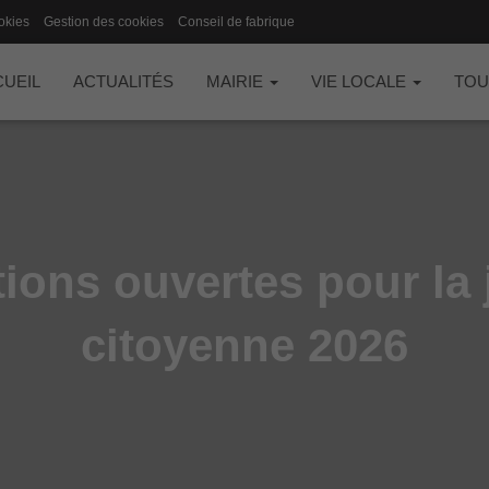
okies
Gestion des cookies
Conseil de fabrique
UEIL
ACTUALITÉS
MAIRIE
VIE LOCALE
TOU
tions ouvertes pour la
citoyenne 2026