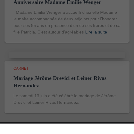
Anniversaire Madame Emilie Wenger
Madame Emilie Wenger a accueilli chez elle Madame
le maire accompagnée de deux adjoints pour l’honorer
pour ses 85 ans en présence d’un de ses frères et de sa
fille Patricia. C’est autour d’agréables
Lire la suite
CARNET
Mariage Jérôme Drevici et Leiner Rivas
Hernandez
Le samedi 13 juin a été célébré le mariage de Jérôme
Drevici et Leiner Rivas Hernandez.