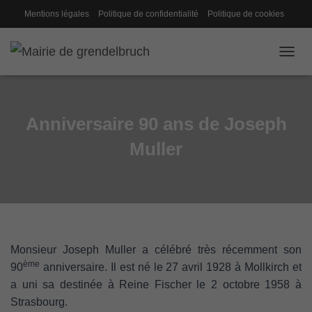
Mentions légales
Politique de confidentialité
Politique de cookies
Gestion des cookies
Conseil de fabrique
OUVRI
Anniversaire 90 ans de Joseph
Muller
Monsieur Joseph Muller a célébré très récemment son
ème
90
anniversaire. Il est né le 27 avril 1928 à Mollkirch et
a uni sa destinée à Reine Fischer le 2 octobre 1958 à
Strasbourg.