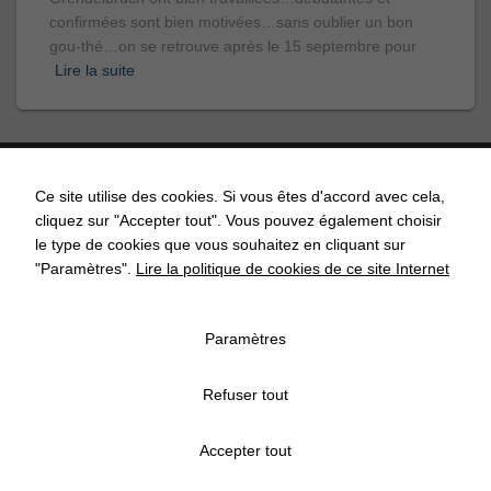
confirmées sont bien motivées…sans oublier un bon
gou-thé…on se retrouve après le 15 septembre pour
Lire la suite
Ce site utilise des cookies. Si vous êtes d'accord avec cela,
cliquez sur "Accepter tout". Vous pouvez également choisir
ACCUEIL
ACTUALITÉS
AGENDA
API’GRENDEL
le type de cookies que vous souhaitez en cliquant sur
"Paramètres".
Lire la politique de cookies de ce site Internet
COMMISSIONS COMMUNALES
CONTACT
ECOLE
Paramètres
ASSOCIATIONS
ECONOMIE
MENTIONS LÉGALES
Refuser tout
POLITIQUE DE CONFIDENTIALITÉ
POLITIQUE DE COOKIES
Accepter tout
GESTION DES COOKIES
PLAN DU SITE