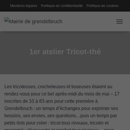
Mentions légales
Politique de confidentialité
Politique de cookies
Gestion des cookies
Conseil de fabrique
OUVRI
1er atelier Tricot-thé
Les tricoteuses, crocheteuses et tisseuses étaient au
rendez-vous pour ce bel après-midi du mois de mai – 17
inscrites de 10 à 83 ans pour cette première à
Grendelbruch : un temps d’échanges pour exprimer ses
besoins, ses envies, ses questions…puis un temps par
petits ilots pour créer : tricot tous niveaux, tricotin et