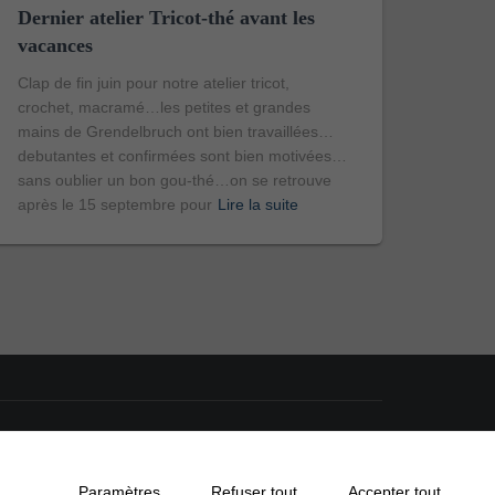
Dernier atelier Tricot-thé avant les
vacances
Clap de fin juin pour notre atelier tricot,
crochet, macramé…les petites et grandes
mains de Grendelbruch ont bien travaillées…
debutantes et confirmées sont bien motivées…
sans oublier un bon gou-thé…on se retrouve
après le 15 septembre pour
Lire la suite
ECOLE
ASSOCIATIONS
ECONOMIE
Paramètres
Refuser tout
Accepter tout