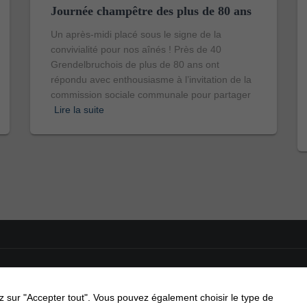
Journée champêtre des plus de 80 ans
Un après-midi placé sous le signe de la
convivialité pour nos aînés ! Près de 40
Grendelbruchois de plus de 80 ans ont
répondu avec enthousiasme à l’invitation de la
commission sociale communale pour partager
Lire la suite
API’GRENDEL
COMMISSIONS COMMUNALES
CONTACT
uez sur "Accepter tout". Vous pouvez également choisir le type de