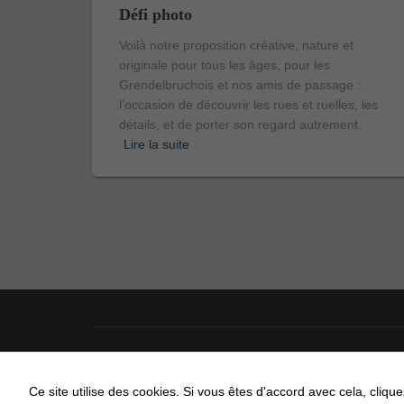
Défi photo
Voilà notre proposition créative, nature et
originale pour tous les âges, pour les
Grendelbruchois et nos amis de passage :
l’occasion de découvrir les rues et ruelles, les
détails, et de porter son regard autrement.
Lire la suite
ACCUEIL
ACTUALITÉS
AGENDA
Ce site utilise des cookies. Si vous êtes d'accord avec cela, cliq